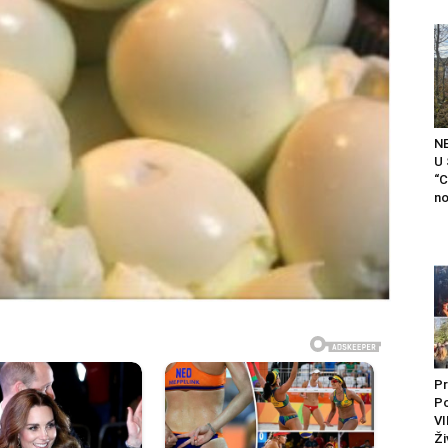
N
U
“C
no
Pr
P
VI
Ži