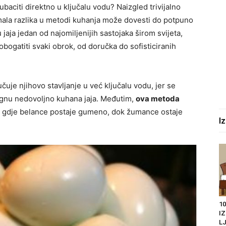
 ubaciti direktno u ključalu vodu? Naizgled trivijalno
r mala razlika u metodi kuhanja može dovesti do potpuno
 jaja jedan od najomiljenijih sastojaka širom svijeta,
bogatiti svaki obrok, od doručka do sofisticiranih
učuje njihovo stavljanje u već ključalu vodu, jer se
bjegnu nedovoljno kuhana jaja. Međutim,
ova metoda
, gdje belance postaje gumeno, dok žumance ostaje
I
10
I
LJ