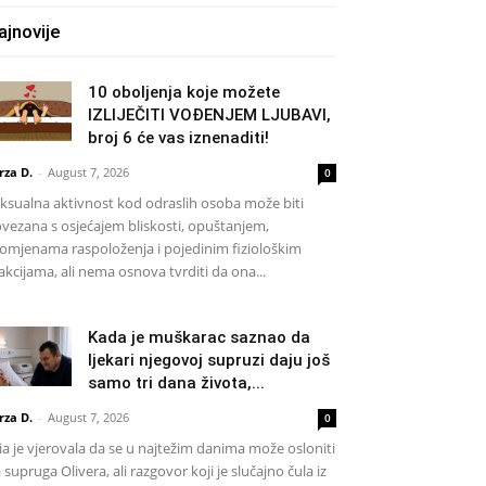
ajnovije
10 oboljenja koje možete
IZLIJEČITI VOĐENJEM LJUBAVI,
broj 6 će vas iznenaditi!
rza D.
-
August 7, 2026
0
ksualna aktivnost kod odraslih osoba može biti
vezana s osjećajem bliskosti, opuštanjem,
omjenama raspoloženja i pojedinim fiziološkim
akcijama, ali nema osnova tvrditi da ona...
Kada je muškarac saznao da
ljekari njegovoj supruzi daju još
samo tri dana života,...
rza D.
-
August 7, 2026
0
a je vjerovala da se u najtežim danima može osloniti
 supruga Olivera, ali razgovor koji je slučajno čula iz