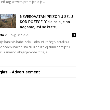
lničkog kreveta promijenio je...
NEVEROVATAN PRIZOR U SELU
KOD POŽEGE “Celo selo je na
nogama, svi se krste,...
rza D.
-
August 7, 2026
0
eštani Visibabe, sela u okolini Požege, ostali su
nenađeni nakon što su u obližnjoj šumi primijetili
ru i snažno izbijanje vode iz tla, a...
glasi - Advertisement