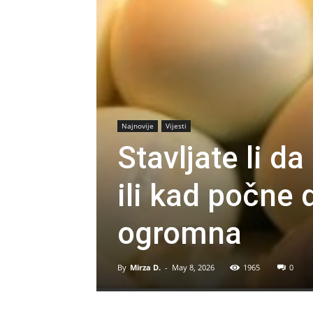
Najnovije
Vijesti
Stavljate li d
ili kad počne 
ogromna
By
Mirza D.
-
May 8, 2026
1965
0