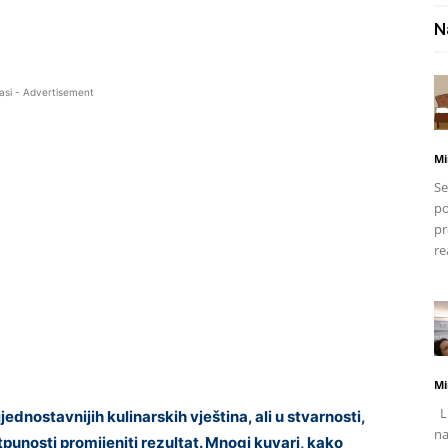
N
asi - Advertisement
Mi
Se
po
pr
re
Mi
Li
dnostavnijih kulinarskih vještina, ali u stvarnosti,
na
tpunosti promijeniti rezultat. Mnogi kuvari, kako