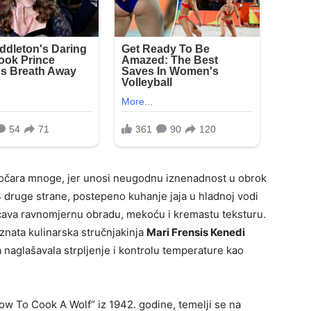
očara mnoge, jer unosi neugodnu iznenadnost u obrok
 S druge strane, postepeno kuhanje jaja u hladnoj vodi
ćava ravnomjernu obradu, mekoću i kremastu teksturu.
znata kulinarska stručnjakinja
Mari Frensis Kenedi
ja naglašavala strpljenje i kontrolu temperature kao
How To Cook A Wolf“ iz 1942. godine, temelji se na