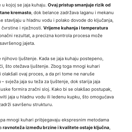
 kojoj se jaja kuhaju.
Ovaj pristup smanjuje rizik od
tane kremasto
, dok belance zadržava laganu i mekanu
se stavljaju u hladnu vodu i polako dovode do ključanja,
čvrstine i nježnosti.
Vrijeme kuhanja i temperatura
onačni rezultat, a precizna kontrola procesa može
savršenog jajeta.
je njihovo ljuštenje. Kada se jaja kuhaju postepeno,
ći, što otežava ljuštenje. Zbog toga mnogi kuhari
 olakšali ovaj proces, a da pri tome ne naruše
u
– svježa jaja su teža za ljuštenje, dok starija jaja
uske formira zračni sloj. Kako bi se olakšao postupak,
iti jaja u hladnu vodu ili ledenu kupku, što omogućava
 zadrži savršenu strukturu.
, pa mnogi kuhari pribjegavaju ekspresnim metodama
da
ravnoteža između brzine i kvalitete ostaje ključna
,