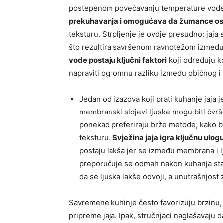
postepenom povećavanju temperature vode u
prekuhavanja i omogućava da žumance os
teksturu. Strpljenje je ovdje presudno: jaja 
što rezultira savršenom ravnotežom između 
vode postaju ključni faktori
koji određuju k
napraviti ogromnu razliku između običnog i 
Jedan od izazova koji prati kuhanje jaja 
membranski slojevi ljuske mogu biti čvrš
ponekad preferiraju brže metode, kako bi
teksturu.
Svježina jaja igra ključnu ulog
postaju lakša jer se između membrana i lj
preporučuje se odmah nakon kuhanja stav
da se ljuska lakše odvoji, a unutrašnjost
Savremene kuhinje često favorizuju brzinu
pripreme jaja. Ipak, stručnjaci naglašavaju 