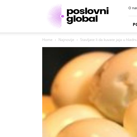
Poslovni
O na
portal
P
Home
Najnovije
Stavljate li da kuvate jaja u hladn