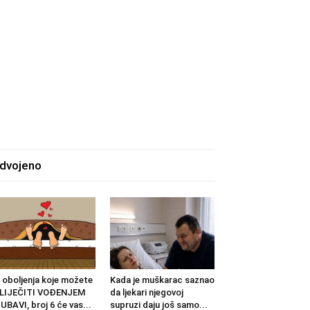
zdvojeno
 oboljenja koje možete
Kada je muškarac saznao
ZLIJEČITI VOĐENJEM
da ljekari njegovoj
UBAVI, broj 6 će vas...
supruzi daju još samo...