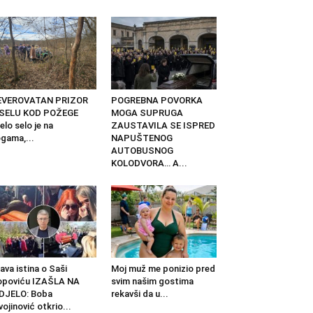
EVEROVATAN PRIZOR
POGREBNA POVORKA
 SELU KOD POŽEGE
MOGA SUPRUGA
elo selo je na
ZAUSTAVILA SE ISPRED
gama,...
NAPUŠTENOG
AUTOBUSNOG
KOLODVORA… A...
ava istina o Saši
Moj muž me ponizio pred
opoviću IZAŠLA NA
svim našim gostima
DJELO: Boba
rekavši da u...
vojinović otkrio...