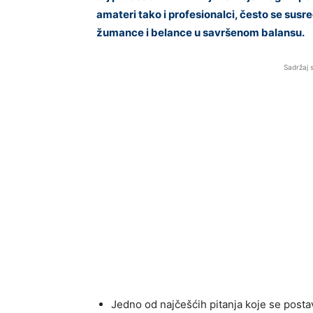
amateri tako i profesionalci, često se susr
žumance i belance u savršenom balansu.
Sadržaj 
Jedno od najčešćih pitanja koje se postavlj