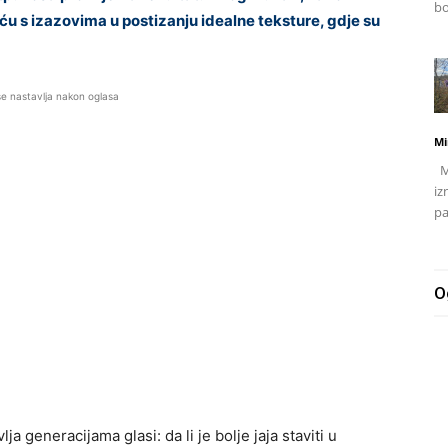
bo
eću s izazovima u postizanju idealne teksture, gdje su
se nastavlja nakon oglasa
Mi
Mj
iz
pa
O
a generacijama glasi: da li je bolje jaja staviti u