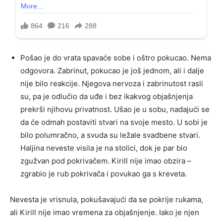
Pošao je do vrata spavaće sobe i oštro pokucao. Nema
odgovora. Zabrinut, pokucao je još jednom, ali i dalje
nije bilo reakcije. Njegova nervoza i zabrinutost rasli
su, pa je odlučio da uđe i bez ikakvog objašnjenja
prekrši njihovu privatnost. Ušao je u sobu, nadajući se
da će odmah postaviti stvari na svoje mesto. U sobi je
bilo polumračno, a svuda su ležale svadbene stvari.
Haljina neveste visila je na stolici, dok je par bio
zgužvan pod pokrivačem. Kirill nije imao obzira –
zgrabio je rub pokrivača i povukao ga s kreveta.
Nevesta je vrisnula, pokušavajući da se pokrije rukama,
ali Kirill nije imao vremena za objašnjenje. Iako je njen