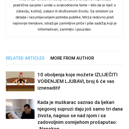
praktične savjete i uvide u svakodnevne teme – bilo da je riječ o
zdravlju, kuhinji, zabavi ili društvenom životu. Sa smislom za
detalje i razumijevanjem potreba publike, Mirza redovno prati
najnovije trendove, istražuje zanimljive priče i piše sadržaj koji je
informativan, zanimljiv i pouzdan.
RELATED ARTICLES
MORE FROM AUTHOR
10 oboljenja koje možete IZLIJEČITI
VOĐENJEM LJUBAVI, broj 6 će vas
iznenaditi!
Kada je muškarac saznao da ljekari
njegovoj supruzi daju još samo tri dana
života, nagnuo se nad njom i sa
zadovoljnim osmijehom prošaputao:
„Napokon,...