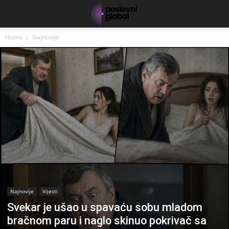
Home
Najnovije
Najnovije
Vijesti
Svekar je ušao u spavaću sobu mladom
bračnom paru i naglo skinuo pokrivač sa