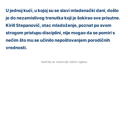
U jednoj kući, u kojoj su se slavi mladenački dani, došlo
je do nezamislivog trenutka koji je šokirao sve prisutne.
Kirill Stepanovič, otac mladoženje, poznat po svom
strogom pristupu disciplini, nije mogao da se pomiri s
nečim što mu se učinilo nepoštovanjem porodičnih
vrednosti.
Sadržaj se nastavlja nakon oglasa