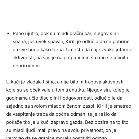
Rano ujutro, dok su mladi bračni par, njegov sin i
snaha, još uvek spavali, Kirill je odlučio da se pobrine
da sve bude kako treba. Umesto da čuje zvuke jutarnje
aktivnosti, naišao je na potpuni mir, što mu se učinilo
neprirodnim.
U kući je vladala tišina, a nije bilo ni tragova aktivnosti
koje su se očekivale u tom trenutku. Njegov sin, kojeg je
godinama učio disciplini i odgovornosti, odlučio je da
zajedno sa svojom mladom ženom zaspi. Kirill je smatrao
da vaspitanje treba da počne odmah, te je rešio da
pokaže tko je u kući zapravo gazda. Bez obzira na to što
su mladi ljudi imali pravo na svoju privatnost, on je
verovao da se granice moraju postaviti odmah.