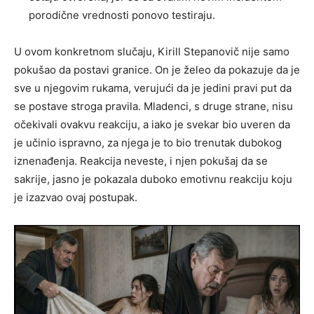
porodične vrednosti ponovo testiraju.
U ovom konkretnom slučaju, Kirill Stepanovič nije samo
pokušao da postavi granice. On je želeo da pokazuje da je
sve u njegovim rukama, verujući da je jedini pravi put da
se postave stroga pravila. Mladenci, s druge strane, nisu
očekivali ovakvu reakciju, a iako je svekar bio uveren da
je učinio ispravno, za njega je to bio trenutak dubokog
iznenađenja. Reakcija neveste, i njen pokušaj da se
sakrije, jasno je pokazala duboko emotivnu reakciju koju
je izazvao ovaj postupak.