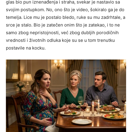
glas bio pun iznenađenja i straha, svekar je nastavio sa
svojim postupkom. No, ono što je video, šokiralo ga je do
temelja. Lice mu je postalo bledo, ruke su mu zadrhtale, a
srce je stalo. Bio je zatečen onim što je zatekao, i to ne
samo zbog nepristojnosti, već zbog dubljih porodičnih
vrednosti i životnih odluka koje su se u tom trenutku
postavile na kocku.