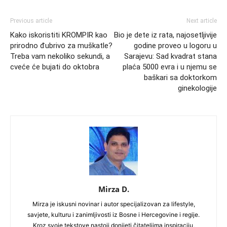
Previous article
Next article
Kako iskoristiti KROMPIR kao
Bio je dete iz rata, najosetljivije
prirodno đubrivo za muškatle?
godine proveo u logoru u
Treba vam nekoliko sekundi, a
Sarajevu: Sad kvadrat stana
cveće će bujati do oktobra
plaća 5000 evra i u njemu se
baškari sa doktorkom
ginekologije
Mirza D.
Mirza je iskusni novinar i autor specijalizovan za lifestyle,
savjete, kulturu i zanimljivosti iz Bosne i Hercegovine i regije.
Kroz svoje tekstove nastoji donijeti čitateljima inspiraciju,