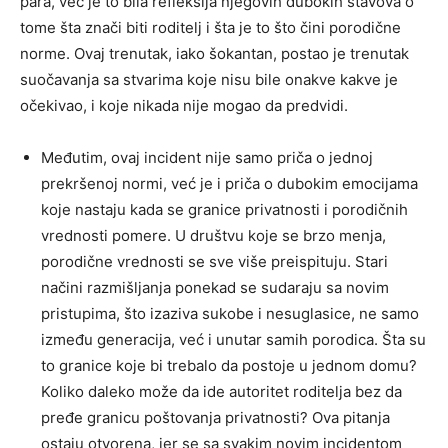
para, već je to bila refleksija njegovih dubokih stavova o
tome šta znači biti roditelj i šta je to što čini porodične
norme. Ovaj trenutak, iako šokantan, postao je trenutak
suočavanja sa stvarima koje nisu bile onakve kakve je
očekivao, i koje nikada nije mogao da predvidi.
Međutim, ovaj incident nije samo priča o jednoj
prekršenoj normi, već je i priča o dubokim emocijama
koje nastaju kada se granice privatnosti i porodičnih
vrednosti pomere. U društvu koje se brzo menja,
porodične vrednosti se sve više preispituju. Stari
načini razmišljanja ponekad se sudaraju sa novim
pristupima, što izaziva sukobe i nesuglasice, ne samo
između generacija, već i unutar samih porodica. Šta su
to granice koje bi trebalo da postoje u jednom domu?
Koliko daleko može da ide autoritet roditelja bez da
pređe granicu poštovanja privatnosti? Ova pitanja
ostaju otvorena, jer se sa svakim novim incidentom