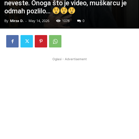
neveste. Onoga što je video, muškarcu je
odmah pozlilo…
By
Mirza D.
-
May 14, 2026
1078
0
Oglasi - Advertisement