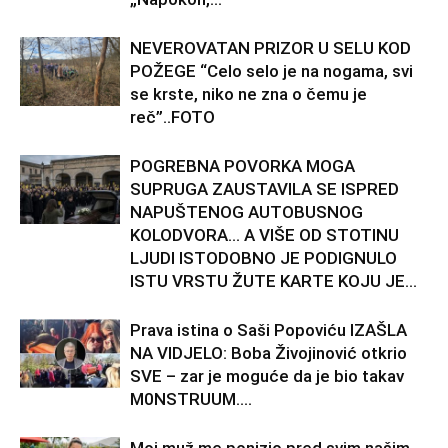
NEVEROVATAN PRIZOR U SELU KOD
POŽEGE “Celo selo je na nogama, svi
se krste, niko ne zna o čemu je
reč”..FOTO
POGREBNA POVORKA MOGA
SUPRUGA ZAUSTAVILA SE ISPRED
NAPUŠTENOG AUTOBUSNOG
KOLODVORA… A VIŠE OD STOTINU
LJUDI ISTODOBNO JE PODIGNULO
ISTU VRSTU ŽUTE KARTE KOJU JE...
Prava istina o Saši Popoviću IZAŠLA
NA VIDJELO: Boba Živojinović otkrio
SVE – zar je moguće da je bio takav
M0NSTRUUM….
Moj muž me ponizio pred svim našim