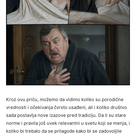
Kroz ovu priču, možemo da vidimo koliko su porodične
vrednosti i očekivanja čvrsto usađeni, ali i koliko društvo
sada postavlja nove izazove pred tradiciju. Da li su stare
norme i pravila još uvek relevantni u svetu koji se menja, i
koliko bi trebalo da se prilagode kako bi se zadovoljile