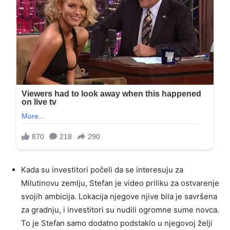
Kada su investitori počeli da se interesuju za
Milutinovu zemlju, Stefan je video priliku za ostvarenje
svojih ambicija. Lokacija njegove njive bila je savršena
za gradnju, i investitori su nudili ogromne sume novca.
To je Stefan samo dodatno podstaklo u njegovoj želji