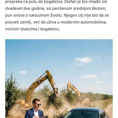
prepreka na putu do bogatstva. Stefan je bio mladić od
dvadeset dve godine, sa završenom srednjom školom,
pun snova o luksuznom životu. Njegov cilj nije bio da se
posveti zemlji, već da uživa u modernim automobilima,
noćnim izlascima i bogatstvu.