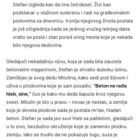
Stefan izgleda kao da ima četrdeset. Živi kao
podstanar u vlažnom suterenu i radi na građevinskim
poslovima za dnevnicu. Ironija njegovog života postala
je još očiglednija kada se jednog vrućeg letnjeg dana
vratio sa posla i stao pored onog mesta koje je nekada
bilo njegova dedovina.
Gledajući nekadašnju njivu, koja je sada bila zauzeta
betonskim magacinom, Stefan je shvatio duboku istinu.
Zamišljao je svog dedu Milutina, kako sedi pod šljivom i
uživa u plodovima koje je sam posadio.
“Beton ne rađa
hleb, sine,”
čuo je kako mu deda šapuće kroz njegovu
svest. Milutin je bio u pravu – novac je nestao, a zemlja
koja je donela plodove sada je postala mrtav, hladan
beton. Stefan je sada jeo suvi hleb sa paštetom, gledajući
u to sivo, bezdušno okruženje koje je zamenilo plodnu
zemlju. Iako se trudio da ne pokazuje tugu, suza je