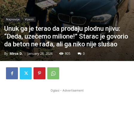
Najnovije
Vijesti
Unuk ga je terao da prodaju plodnu njivu:
“Deda, uzećemo milione!” Starac je govorio
da beton ne rađa, ali ga niko nije slušao
By
Mirza D.
-
January 28, 2026
805
0
Oglasi - Advertisement