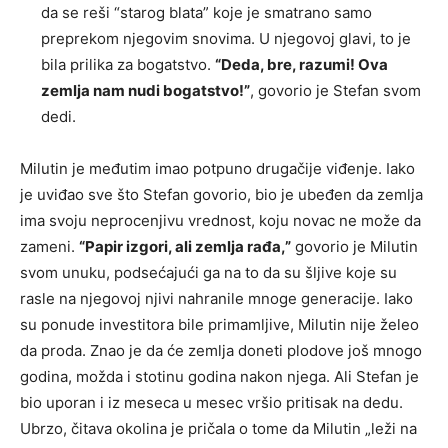
da se reši “starog blata” koje je smatrano samo
preprekom njegovim snovima. U njegovoj glavi, to je
bila prilika za bogatstvo.
“Deda, bre, razumi! Ova
zemlja nam nudi bogatstvo!”
, govorio je Stefan svom
dedi.
Milutin je međutim imao potpuno drugačije viđenje. Iako
je uviđao sve što Stefan govorio, bio je ubeđen da zemlja
ima svoju neprocenjivu vrednost, koju novac ne može da
zameni.
“Papir izgori, ali zemlja rađa,”
govorio je Milutin
svom unuku, podsećajući ga na to da su šljive koje su
rasle na njegovoj njivi nahranile mnoge generacije. Iako
su ponude investitora bile primamljive, Milutin nije želeo
da proda. Znao je da će zemlja doneti plodove još mnogo
godina, možda i stotinu godina nakon njega. Ali Stefan je
bio uporan i iz meseca u mesec vršio pritisak na dedu.
Ubrzo, čitava okolina je pričala o tome da Milutin „leži na