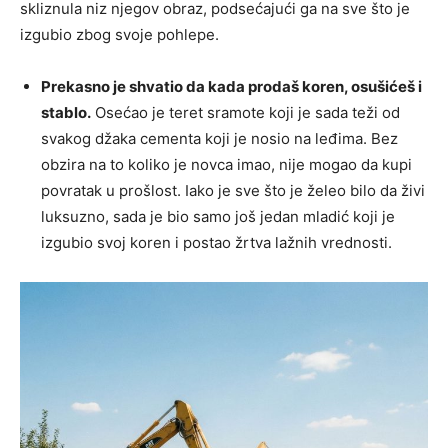
skliznula niz njegov obraz, podsećajući ga na sve što je
izgubio zbog svoje pohlepe.
Prekasno je shvatio da kada prodaš koren, osušićeš i
stablo.
Osećao je teret sramote koji je sada teži od
svakog džaka cementa koji je nosio na leđima. Bez
obzira na to koliko je novca imao, nije mogao da kupi
povratak u prošlost. Iako je sve što je želeo bilo da živi
luksuzno, sada je bio samo još jedan mladić koji je
izgubio svoj koren i postao žrtva lažnih vrednosti.