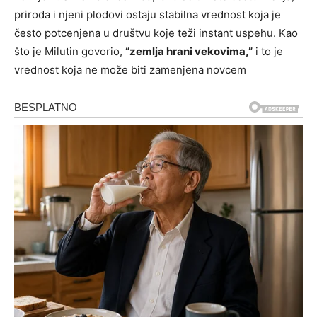
priroda i njeni plodovi ostaju stabilna vrednost koja je
često potcenjena u društvu koje teži instant uspehu. Kao
što je Milutin govorio,
“zemlja hrani vekovima,”
i to je
vrednost koja ne može biti zamenjena novcem