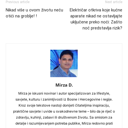
Previous article
Next article
Nikad više u ovom životu neću
Električar otkriva koje kućne
otići na groblje! !
aparate nikad ne ostavljajte
uključene preko noći: Zašto
noć predstavlja rizik?
Mirza D.
Mirza je iskusni novinar i autor specijalizovan za lifestyle,
savjete, kulturu i zanimljivosti iz Bosne i Hercegovine i regije.
Kroz svoje tekstove nastoji donijeti čitateljima inspiraciju,
praktične savjete i uvide u svakodnevne teme – bilo da je riječ o
zdravlju, kuhinji, zabavi ili društvenom životu. Sa smislom za
detalje i razumijevanjem potreba publike, Mirza redovno prati