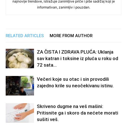
najnovije trendove, istražuje zanimljive priče i piše sadržaj koji je
informativan, zanimljiv i pouzdan.
RELATED ARTICLES
MORE FROM AUTHOR
ZA ČISTA I ZDRAVA PLUĆA: Uklanja
sav katran i toksine iz pluća u roku od
72 sata…
Večeri koje su otac i sin provodili
zajedno krile su neočekivanu istinu.
Skriveno dugme na veš mašini:
Pritisnite ga i skoro da nećete morati
sušiti veš.