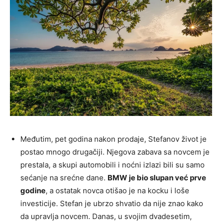
Međutim, pet godina nakon prodaje, Stefanov život je
postao mnogo drugačiji. Njegova zabava sa novcem je
prestala, a skupi automobili i noćni izlazi bili su samo
sećanje na srećne dane.
BMW je bio slupan već prve
godine
, a ostatak novca otišao je na kocku i loše
investicije. Stefan je ubrzo shvatio da nije znao kako
da upravlja novcem. Danas, u svojim dvadesetim,