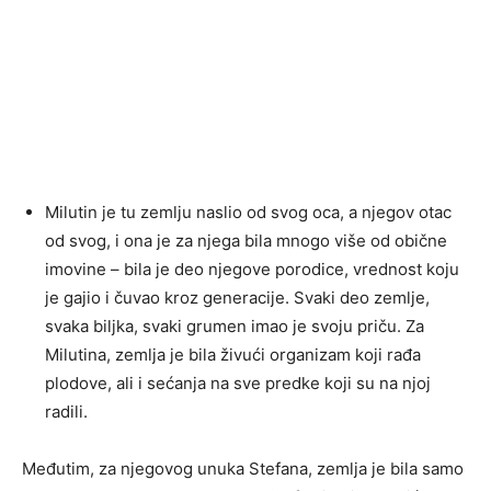
Milutin je tu zemlju naslio od svog oca, a njegov otac
od svog, i ona je za njega bila mnogo više od obične
imovine – bila je deo njegove porodice, vrednost koju
je gajio i čuvao kroz generacije. Svaki deo zemlje,
svaka biljka, svaki grumen imao je svoju priču. Za
Milutina, zemlja je bila živući organizam koji rađa
plodove, ali i sećanja na sve predke koji su na njoj
radili.
Međutim, za njegovog unuka Stefana, zemlja je bila samo