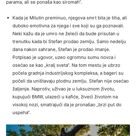
parama, ali se ponaša kao siromah“.
Kada je Milutin preminuo, njegova smrt bila je tiha, ali
duboko emotivna za njega i sve koji su ga poznavali.
Neki kažu da je umro ne želeći da bude prisutan u
trenutku kada bi Stefan prodao zemlju. Samo nedelju
dana nakon sahrane, Stefan je prodao imanje.
Potpisao je ugovor, uzeo ogromnu sumu novca i
osećao se kao „kralj sveta“. Na tom mestu je ubrzo
počela gradnja industrijskog kompleksa, a bageri su
počeli da uništavaju plodnu zemlju. Stefan nije osećao
žaljenje. Naprotiv, uživao je u luksuznom životu,
kupujući BMW, ulazeći u kafiće, živeći životom na
visokoj nozi, smatrajući da je pronašao „brzi put do
uspeha“.