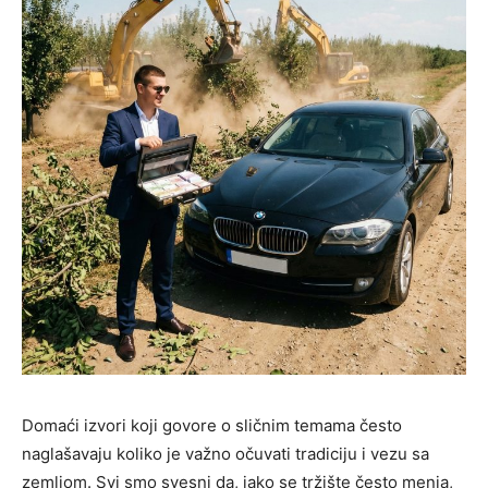
Domaći izvori koji govore o sličnim temama često
naglašavaju koliko je važno očuvati tradiciju i vezu sa
zemljom. Svi smo svesni da, iako se tržište često menja,