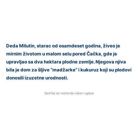
Deda Milutin, starac od osamdeset godina, živeo je
mirnim životom u malom selu pored Čačka, gde je
upravljao sa dva hektara plodne zemlje. Njegova njiva
bila je dom za šljive “madžarke” i kukuruz koji su plodovi
donosili izuzetne urodnosti.
Sadržaj se nastavlja nakon oglasa