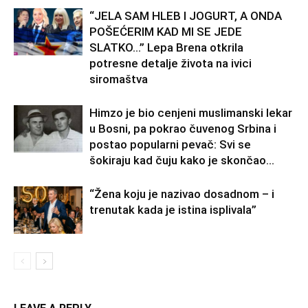
“JELA SAM HLEB I JOGURT, A ONDA
POŠEĆERIM KAD MI SE JEDE
SLATKO…” Lepa Brena otkrila
potresne detalje života na ivici
siromaštva
Himzo je bio cenjeni muslimanski lekar
u Bosni, pa pokrao čuvenog Srbina i
postao popularni pevač: Svi se
šokiraju kad čuju kako je skončao...
“Žena koju je nazivao dosadnom – i
trenutak kada je istina isplivala”