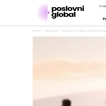
Poslovni
O na
portal
P
Home
Najnovije
Napustio je majku misleći da je be