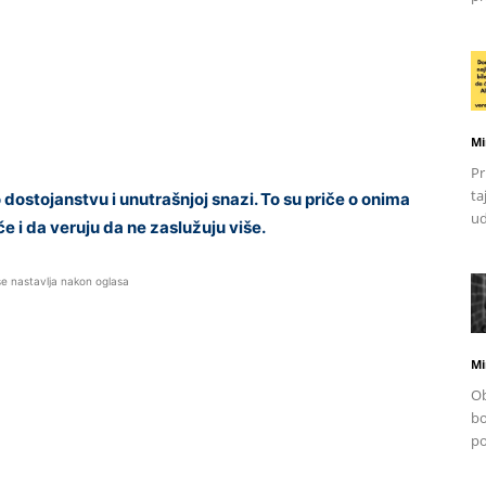
Mi
Pr
ta
 dostojanstvu i unutrašnjoj snazi. To su priče o onima
ud
če i da veruju da ne zaslužuju više.
se nastavlja nakon oglasa
Mi
Ob
bo
po