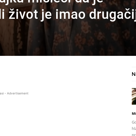
 život je imao drugačij
N
asi - Advertisement
Mi
Go
hl
pr