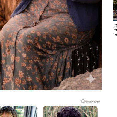
On
mu
ne