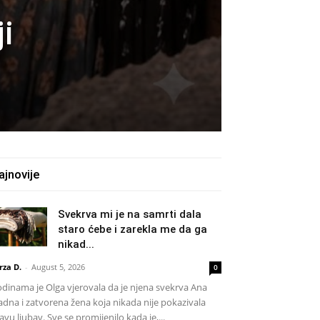
i
ajnovije
Svekrva mi je na samrti dala
staro ćebe i zarekla me da ga
nikad...
rza D.
-
August 5, 2026
0
dinama je Olga vjerovala da je njena svekrva Ana
adna i zatvorena žena koja nikada nije pokazivala
avu ljubav. Sve se promijenilo kada je,...