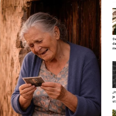
Sv
da
me
„I
je
st