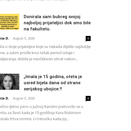
Donirala sam bubreg svojoj
najboljoj prijateljici dok smo bile
na fakultetu.
rza D.
-
August 5, 2026
0
iča o dvije prijateljice koje su nekada dijelile najdublje
jne, a zatim prošle kroz težak period izdaje i
aljavanja, dobila je neočekivan obrat nakon...
„Imala je 15 godina, oteta je
usred bijela dana od strane
serijskog ubojice.!!
rza D.
-
August 5, 2026
0
ično ljetno jutro u Južnoj Karolini pretvorilo se u
rbu za život kada je 15-godišnja Kara Robinson
stala žrtva otmice. U trenutku kada joj...