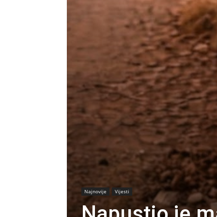
Najnovije
Vijesti
Napustio je m