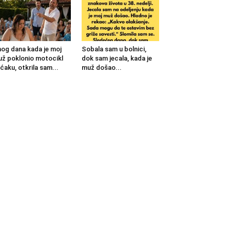
og dana kada je moj
Sobala sam u bolnici,
ž poklonio motocikl
dok sam jecala, kada je
ćaku, otkrila sam...
muž došao...