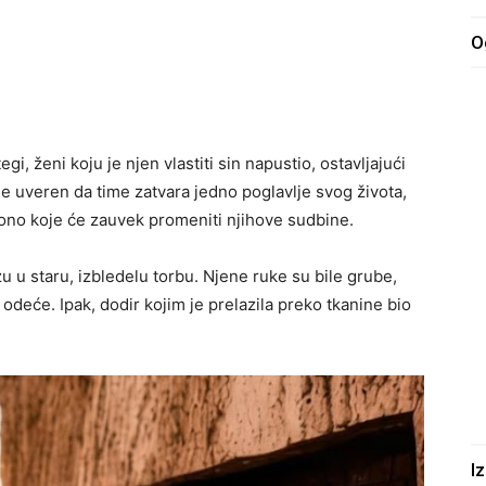
O
i, ženi koju je njen vlastiti sin napustio, ostavljajući
 je uveren da time zatvara jedno poglavlje svog života,
o ono koje će zauvek promeniti njihove sudbine.
u u staru, izbledelu torbu. Njene ruke su bile grube,
odeće. Ipak, dodir kojim je prelazila preko tkanine bio
I