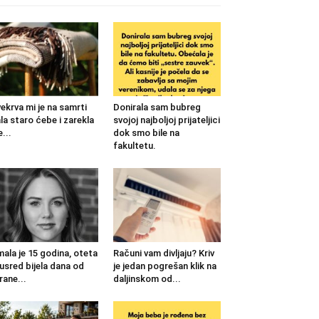
ekrva mi je na samrti
Donirala sam bubreg
la staro ćebe i zarekla
svojoj najboljoj prijateljici
...
dok smo bile na
fakultetu.
mala je 15 godina, oteta
Računi vam divljaju? Kriv
 usred bijela dana od
je jedan pogrešan klik na
rane...
daljinskom od...