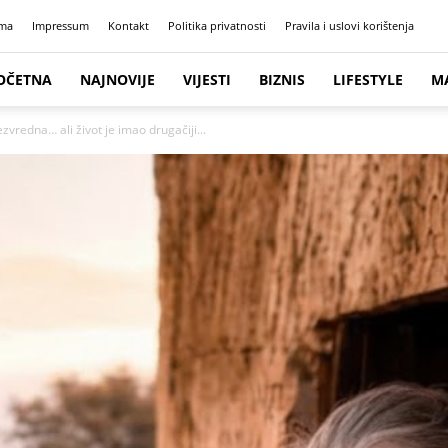
ma
Impressum
Kontakt
Politika privatnosti
Pravila i uslovi korištenja
OČETNA
NAJNOVIJE
VIJESTI
BIZNIS
LIFESTYLE
M
zvredna… ali život je imao drugačiji...