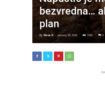
bezvredna… ali
plan
By
Mirza D.
-
January 30, 2026
1042
0
Ogl