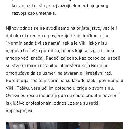
kroz muziku, što je najvažniji element njegovog
razvoja kao umetnika.
Njihov odnos se ne svodi samo na prijateljstvo, već je i
duboko ukorenjen u povjerenju i zajedničkom cilju.
“Nermin sada živi sa nama”, rekla je Viki, iako nisu
njegova biološka porodica, odnos koji su izgradili ima
mnogo veći značaj. Radeći zajedno, kao porodica, uspeli
su stvoriti mirnu i stabilnu atmosferu koja Nerminu
omogućava da se usmeri na stvaranje i kreativni rad.
Pored toga, roditelji Nermina su takođe stekli poverenje u
Viki i Tašku, verujući im potpuno u brigu o svom sinu.
Ovakvi odnosi u industriji gde su često prisutni površni i
isključivo profesionalni odnosi, zaista su retki i
neprocjenjivi.