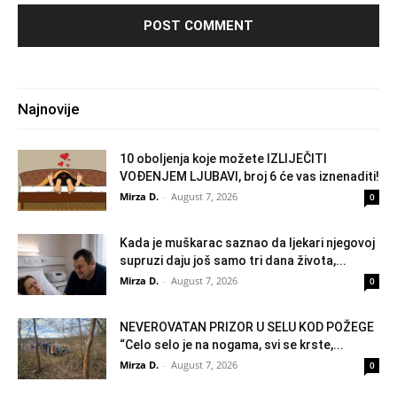
Najnovije
10 oboljenja koje možete IZLIJEČITI
VOĐENJEM LJUBAVI, broj 6 će vas iznenaditi!
Mirza D.
-
August 7, 2026
0
Kada je muškarac saznao da ljekari njegovoj
supruzi daju još samo tri dana života,...
Mirza D.
-
August 7, 2026
0
NEVEROVATAN PRIZOR U SELU KOD POŽEGE
“Celo selo je na nogama, svi se krste,...
Mirza D.
-
August 7, 2026
0