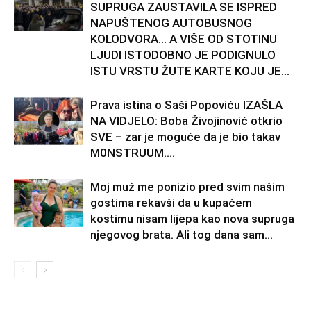
SUPRUGA ZAUSTAVILA SE ISPRED
NAPUŠTENOG AUTOBUSNOG
KOLODVORA… A VIŠE OD STOTINU
LJUDI ISTODOBNO JE PODIGNULO
ISTU VRSTU ŽUTE KARTE KOJU JE...
Prava istina o Saši Popoviću IZAŠLA
NA VIDJELO: Boba Živojinović otkrio
SVE – zar je moguće da je bio takav
M0NSTRUUM….
Moj muž me ponizio pred svim našim
gostima rekavši da u kupaćem
kostimu nisam lijepa kao nova supruga
njegovog brata. Ali tog dana sam...