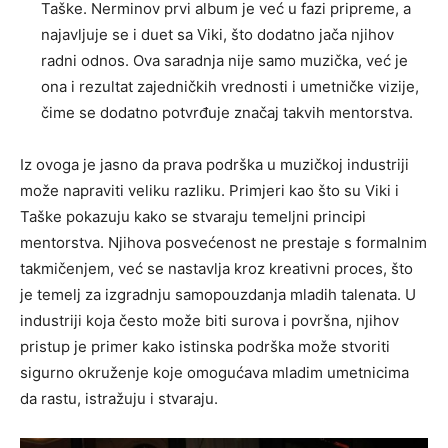
Taške. Nerminov prvi album je već u fazi pripreme, a
najavljuje se i duet sa Viki, što dodatno jača njihov
radni odnos. Ova saradnja nije samo muzička, već je
ona i rezultat zajedničkih vrednosti i umetničke vizije,
čime se dodatno potvrđuje značaj takvih mentorstva.
Iz ovoga je jasno da prava podrška u muzičkoj industriji
može napraviti veliku razliku. Primjeri kao što su Viki i
Taške pokazuju kako se stvaraju temeljni principi
mentorstva. Njihova posvećenost ne prestaje s formalnim
takmičenjem, već se nastavlja kroz kreativni proces, što
je temelj za izgradnju samopouzdanja mladih talenata. U
industriji koja često može biti surova i površna, njihov
pristup je primer kako istinska podrška može stvoriti
sigurno okruženje koje omogućava mladim umetnicima
da rastu, istražuju i stvaraju.