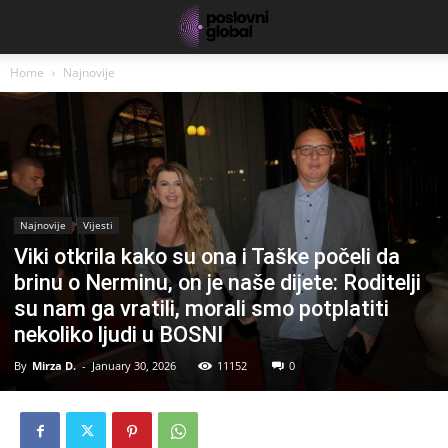
Home
Najnovije
Najnovije
Vijesti
Viki otkrila kako su ona i Taške počeli da
brinu o Nerminu, on je naše dijete: Roditelji
su nam ga vratili, morali smo potplatiti
nekoliko ljudi u BOSNI
By
Mirza D.
-
January 30, 2026
11152
0