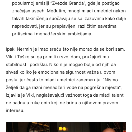
popularnoj emisiji “Zvezde Granda”, gde je postigao
značajan uspeh. Međutim, mnogi mladi umetnici nakon
takvih takmičenja suočavaju se sa izazovima kako dalje
napredovati, jer su preplavljeni različitim savetima,
pritiscima i menadžerskim ambicijama.
Ipak, Nermin je imao sreću što nije morao da se bori sam.
Viki i Taške su ga primili u svoj dom, pružajući mu
stabilnost i podršku. Niko nije mogao bolje od njih da
shvati koliko je emocionalna sigurnost važna u ovom
poslu, jer često to mladi umetnici zanemaruju. “Nismo
željeli da ga razni menadžeri vode na pogrešna mjesta”,
izjavila je Viki, naglašavajući važnost toga da mladi talenti
ne padnu u ruke onih koji ne brinu o njihovom pravom
interesu.