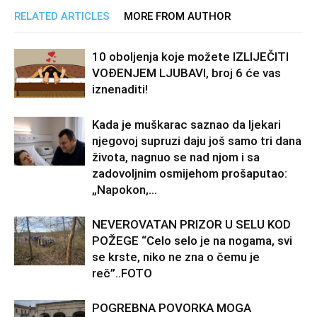
RELATED ARTICLES
MORE FROM AUTHOR
10 oboljenja koje možete IZLIJEČITI
VOĐENJEM LJUBAVI, broj 6 će vas
iznenaditi!
Kada je muškarac saznao da ljekari
njegovoj supruzi daju još samo tri dana
života, nagnuo se nad njom i sa
zadovoljnim osmijehom prošaputao:
„Napokon,...
NEVEROVATAN PRIZOR U SELU KOD
POŽEGE “Celo selo je na nogama, svi
se krste, niko ne zna o čemu je
reč”..FOTO
POGREBNA POVORKA MOGA